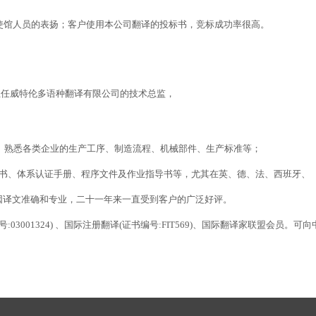
使馆人员的表扬；客户使用本公司翻译的投标书，竞标成功率很高。
今担任威特伦多语种翻译有限公司的技术总监，
企业。熟悉各类企业的生产工序、制造流程、机械部件、生产标准等；
书、体系认证手册、程序文件及作业指导书等，尤其在英、德、法、西班牙、
 因译文准确和专业，二十一年来一直受到客户的广泛好评。
号:03001324) 、国际注册翻译(证书编号:FIT569)、国际翻译家联盟会员