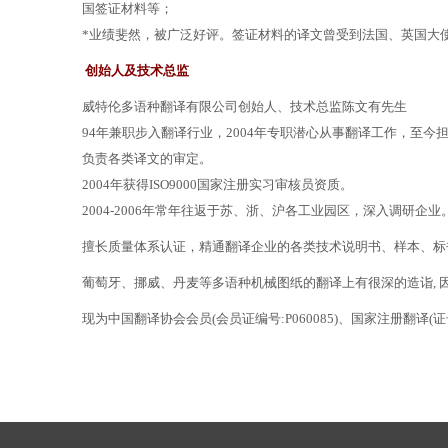
国签证材料等；
*业绩斐然，被广泛好评。签证材料的译文曾受到法国、英国大
创始人及技术总监
威特伦多语种翻译有限公司创始人、技术总监陈文有先生
94年兼职步入翻译行业，2004年专职潜心从事翻译工作，至
负责各类译文的审定。
2004年获得ISO9000国家注册实习审核员资质。
2004-2006年常年往返于苏、浙、沪各工业园区，深入调研
擅长质量体系认证，精通翻译企业的各类技术说明书、样本、标
葡萄牙、挪威、丹麦等多语种机械图纸的翻译上有很深的造诣,
现为中国翻译协会会员(会员证编号:P060085)、国家注册翻译(证