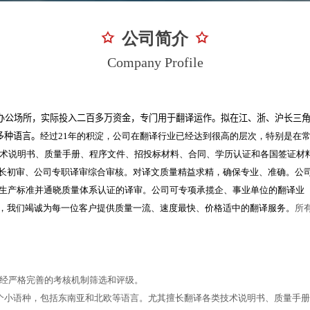
公司简介
Company Profile
办公场所，实际投入二百多万资金，专门用于翻译运作。拟在江、浙、沪长三
多种语言。
经过21年的积淀，公司在翻译行业已经达到很高的层次，特别是在
技术说明书、质量手册、程序文件、招投标材料、合同、学历认证和各国签证材
组长初审、公司专职译审综合审核。对译文质量精益求精，确保专业、准确。公
生产标准并通晓质量体系认证的译审。公司可专项承揽企、事业单位的翻译业
诺，我们竭诚为每一位客户提供质量一流、速度最快、价格适中的翻译服务。
所
。经严格完善的考核机制筛选和评级。
十个小语种，包括东南亚和北欧等语言。尤其擅长翻译各类技术说明书、质量手