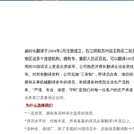
威特伦
翻译于2004年2月注册成立，在
江阴
和苏州自主购买二处
地区设多个连锁机构，拥有专、兼职人员近百名，可以翻译100
用的36国语言上更是出类拔萃。公司熟悉并擅长翻译企业各类
等。对所有翻译资料，公司实施“三审制”，即译员自查、项目
拥有从事机械翻译多年的译员，有精通各种类型企业生产流程、
务。“严谨、专业、保密、守时”是我们对每一位客户的庄严承
业务签订质量保证合同。
为什么选择我们
*一流资质。拥有各语种译文盖章的资质。
*译员水平好，经验丰富。所有备案的译员从事翻译5年及以上
*语种全、领域广。除了常规的30国语言外，还能保质翻译数